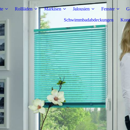
te
Rollläden
Markisen
Jalousien
Fenster
G
Schwimmbadabdeckungen
Kont