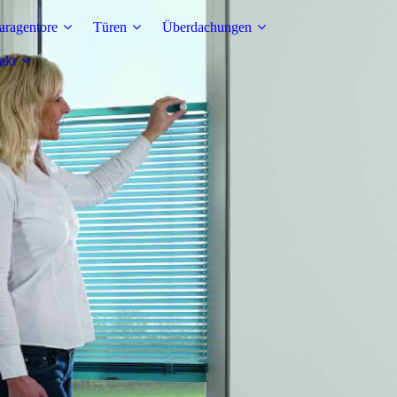
aragentore
Türen
Überdachungen
akt